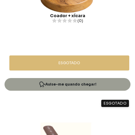
Coador + xícara
(0)
ESGOTADO
Avise-me quando chegar!
ESGOTADO