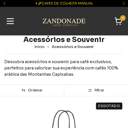
🚚 ES: FRETE GRÁTIS A PARTIR DE R$ 199
🚚 OU
0
Acessórios e Souvenir
Início
Acessórios e Souvenir
Descubra acessórios e souvenir para café exclusivos,
perfeitos para valorizar sua experiência com cafés 100%
arábica das Montanhas Capixabas.
Ordenar
Filtrar
ESGOTADO