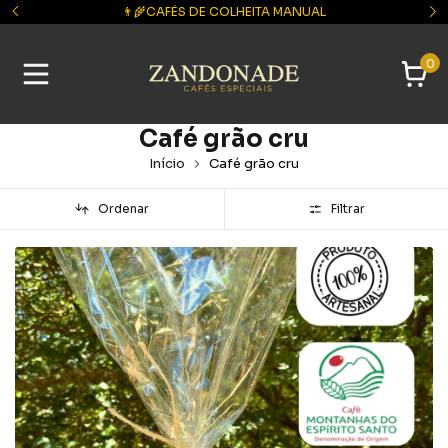
👨‍🌾CAFÉS DE COLHEITA MANUAL
0
Café grão cru
Início
Café grão cru
Ordenar
Filtrar