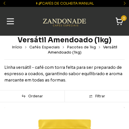
👨‍🌾CAFÉS DE COLHEITA MANUAL
🚚 ES: FRE
0
Versátil Amendoado (1kg)
Início
Cafés Especiais
Pacotes de 1kg
Versátil
Amendoado (1kg)
Linha versátil - café com torra feita para ser preparado de
espresso a coados, garantindo sabor equilibrado e aroma
marcante em todas as formas.
Ordenar
Filtrar