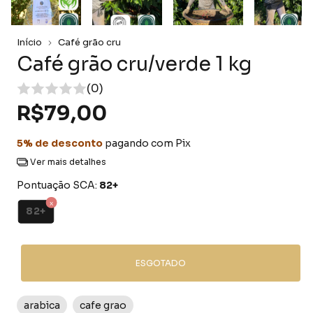
Início
Café grão cru
Café grão cru/verde 1 kg
(0)
R$79,00
5% de desconto
pagando com Pix
Ver mais detalhes
Pontuação SCA:
82+
82+
arabica
cafe grao