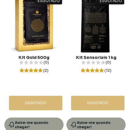
ESGOTADO
ESGOTADO
Kit Gold 500g
Kit Sensoriais 1 kg
(0)
(0)
(2)
(12)
ESGOTADO
ESGOTADO
Avise-me quando
Avise-me quando
chegar!
chegar!