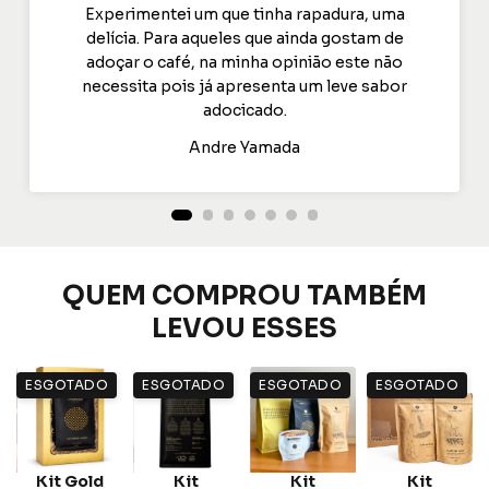
Experimentei um que tinha rapadura, uma
delícia. Para aqueles que ainda gostam de
adoçar o café, na minha opinião este não
necessita pois já apresenta um leve sabor
adocicado.
Andre Yamada
QUEM COMPROU TAMBÉM
LEVOU ESSES
ESGOTADO
ESGOTADO
ESGOTADO
ESGOTADO
z
Kit Gold
Kit
Kit
Kit