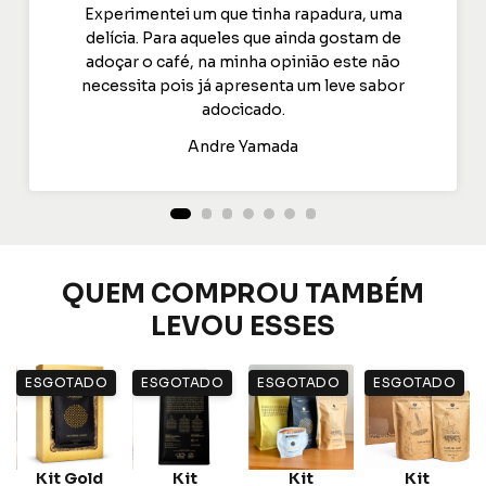
Experimentei um que tinha rapadura, uma
delícia. Para aqueles que ainda gostam de
adoçar o café, na minha opinião este não
necessita pois já apresenta um leve sabor
adocicado.
Andre Yamada
QUEM COMPROU TAMBÉM
LEVOU ESSES
ESGOTADO
ESGOTADO
ESGOTADO
ESGOTADO
z
Kit Gold
Kit
Kit
Kit