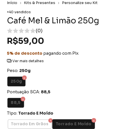
Início
Kits & Presentes
Personalize seu Kit
+40 vendidos
Café Mel & Limão 250g
(0)
R$59,00
5% de desconto
pagando com Pix
Ver mais detalhes
Peso:
250g
250g
Pontuação SCA:
88,5
88,5
Tipo:
Torrado E Moído
Torrado E Moído
Torrado Em Grãos